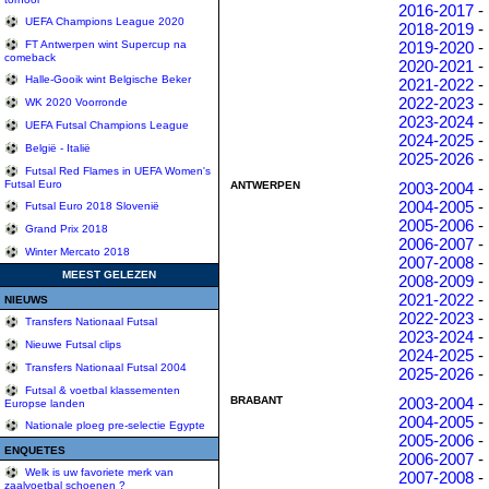
2016-2017
-
UEFA Champions League 2020
2018-2019
-
2019-2020
-
FT Antwerpen wint Supercup na
comeback
2020-2021
-
Halle-Gooik wint Belgische Beker
2021-2022
-
2022-2023
-
WK 2020 Voorronde
2023-2024
-
UEFA Futsal Champions League
2024-2025
-
België - Italië
2025-2026
-
Futsal Red Flames in UEFA Women's
Futsal Euro
ANTWERPEN
2003-2004
-
2004-2005
-
Futsal Euro 2018 Slovenië
2005-2006
-
Grand Prix 2018
2006-2007
-
Winter Mercato 2018
2007-2008
-
MEEST GELEZEN
2008-2009
-
2021-2022
-
NIEUWS
2022-2023
-
Transfers Nationaal Futsal
2023-2024
-
Nieuwe Futsal clips
2024-2025
-
Transfers Nationaal Futsal 2004
2025-2026
-
Futsal & voetbal klassementen
BRABANT
2003-2004
-
Europse landen
2004-2005
-
Nationale ploeg pre-selectie Egypte
2005-2006
-
ENQUETES
2006-2007
-
Welk is uw favoriete merk van
2007-2008
-
zaalvoetbal schoenen ?