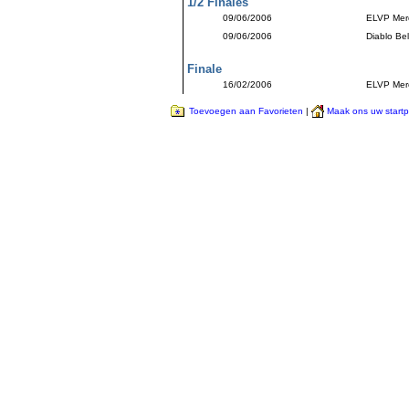
1/2 Finales
09/06/2006
ELVP Mer
09/06/2006
Diablo Bel
Finale
16/02/2006
ELVP Mer
Toevoegen aan Favorieten
|
Maak ons uw start