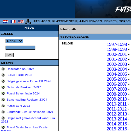
UITSLAGEN
|
KLASSEMENTEN
|
AANDUIDINGEN
|
BEKERS
|
TOPSC
NIEUW
John Smith
ZOEKEN
HISTORIEK BEKERS
BELGIE
1997-1998
-
1998-1999
-
2000-2001
-
2001-2002
-
NIEUWS
2002-2003
-
2003-2004
-
Resultaten 6/3/2026
2004-2005
-
Futsal EURO 2026
2005-2006
-
België gaat naar Futsal EK 2026
2006-2007
-
Nationale Reeksen 24/25
2007-2008
-
2008-2009
-
Futsal Beker finale 2024
2009-2010
-
Samenstelling Reeksen 23/24
2010-2011
-
Futsal Euro 2022
2011-2012
-
Eindronde Elite 1e Nationale 2021
2012-2013
-
2013-2014
-
België niet gekwalificeerd voor Euro
2022
2014-2015
-
Futsal Devils 1e op kwalificatie
2015-2016
-
tornooi