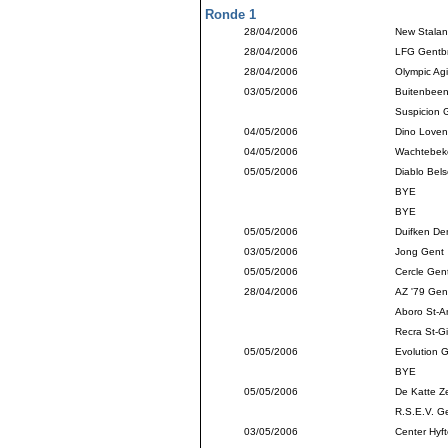
Ronde 1
28/04/2006
New Stalan
28/04/2006
LFG Gentb
28/04/2006
Olympic Ag
03/05/2006
Buitenbeen
Suspicion 
04/05/2006
Dino Love
04/05/2006
Wachtebek
05/05/2006
Diablo Bels
BYE
BYE
05/05/2006
Duifken D
03/05/2006
Jong Gent
05/05/2006
Cercle Gen
28/04/2006
AZ '79 Gen
Aboro St-
Recra St-Gi
05/05/2006
Evolution 
BYE
05/05/2006
De Katte Ze
R.S.E.V. G
03/05/2006
Center Hyft