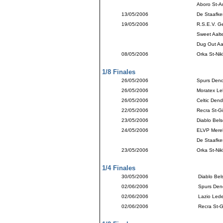
Aboro St-
13/05/2006
De Staafkes
19/05/2006
R.S.E.V. G
Sweet Aalte
Dug Out Aa
08/05/2006
Orka St-Nik
1/8 Finales
26/05/2006
Spurs Den
26/05/2006
Moratex Le
26/05/2006
Celtic Den
22/05/2006
Recra St-Gi
23/05/2006
Diablo Bels
24/05/2006
ELVP Mere
De Staafkes
23/05/2006
Orka St-Nik
1/4 Finales
30/05/2006
Diablo Bel
02/06/2006
Spurs Den
02/06/2006
Lazio Led
02/06/2006
Recra St-Gi