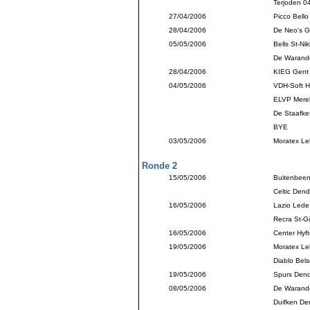
Terjoden 0
27/04/2006
Picco Bell
28/04/2006
De Neo's G
05/05/2006
Bells St-Nik
De Warande
28/04/2006
KIEG Gent
04/05/2006
VDH-Soft H
ELVP Mere
De Staafkes
BYE
03/05/2006
Moratex Le
Ronde 2
15/05/2006
Buitenbeen
Celtic Den
16/05/2006
Lazio Lede
Recra St-Gi
16/05/2006
Center Hyft
19/05/2006
Moratex Le
Diablo Bels
19/05/2006
Spurs Den
08/05/2006
De Warande
Duifken D