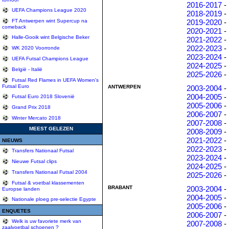
2016-2017
-
UEFA Champions League 2020
2018-2019
-
2019-2020
-
FT Antwerpen wint Supercup na
comeback
2020-2021
-
Halle-Gooik wint Belgische Beker
2021-2022
-
2022-2023
-
WK 2020 Voorronde
2023-2024
-
UEFA Futsal Champions League
2024-2025
-
België - Italië
2025-2026
-
Futsal Red Flames in UEFA Women's
Futsal Euro
ANTWERPEN
2003-2004
-
2004-2005
-
Futsal Euro 2018 Slovenië
2005-2006
-
Grand Prix 2018
2006-2007
-
Winter Mercato 2018
2007-2008
-
MEEST GELEZEN
2008-2009
-
2021-2022
-
NIEUWS
2022-2023
-
Transfers Nationaal Futsal
2023-2024
-
Nieuwe Futsal clips
2024-2025
-
Transfers Nationaal Futsal 2004
2025-2026
-
Futsal & voetbal klassementen
BRABANT
2003-2004
-
Europse landen
2004-2005
-
Nationale ploeg pre-selectie Egypte
2005-2006
-
ENQUETES
2006-2007
-
Welk is uw favoriete merk van
2007-2008
-
zaalvoetbal schoenen ?