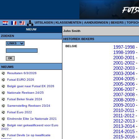
UITSLAGEN
|
KLASSEMENTEN
|
AANDUIDINGEN
|
BEKERS
|
TOPSC
NIEUW
John Smith
ZOEKEN
HISTORIEK BEKERS
BELGIE
1997-1998
-
1998-1999
-
2000-2001
-
2001-2002
-
NIEUWS
2002-2003
-
2003-2004
-
Resultaten 6/3/2026
2004-2005
-
Futsal EURO 2026
2005-2006
-
België gaat naar Futsal EK 2026
2006-2007
-
Nationale Reeksen 24/25
2007-2008
-
2008-2009
-
Futsal Beker finale 2024
2009-2010
-
Samenstelling Reeksen 23/24
2010-2011
-
Futsal Euro 2022
2011-2012
-
Eindronde Elite 1e Nationale 2021
2012-2013
-
2013-2014
-
België niet gekwalificeerd voor Euro
2022
2014-2015
-
Futsal Devils 1e op kwalificatie
2015-2016
-
tornooi