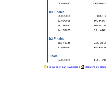
08/01/2025
'T RAEDHU
1/4 Finales
05/02/2025
FT HOUTH
12/02/2025
ZVC PIBO 
14/12/2025
FUTSAL H
14/12/2025
F.A. LA 
1/2 Finales
11/04/2025
ZVK EISD
23/04/2025
RACING G
Finale
24/05/2025
FULL HAS
Toevoegen aan Favorieten
|
Maak ons uw start