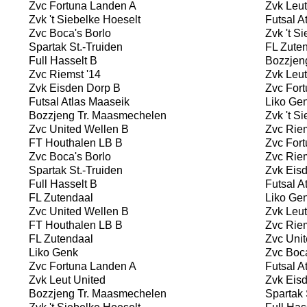
Zvc Fortuna Landen A
Zvk Leut
Zvk 't Siebelke Hoeselt
Futsal A
Zvc Boca's Borlo
Zvk 't Si
Spartak St.-Truiden
FL Zuten
Full Hasselt B
Bozzjen
Zvc Riemst '14
Zvk Leut
Zvk Eisden Dorp B
Zvc Fort
Futsal Atlas Maaseik
Liko Ge
Bozzjeng Tr. Maasmechelen
Zvk 't Si
Zvc United Wellen B
Zvc Riem
FT Houthalen LB B
Zvc Fort
Zvc Boca's Borlo
Zvc Riem
Spartak St.-Truiden
Zvk Eisd
Full Hasselt B
Futsal A
FL Zutendaal
Liko Ge
Zvc United Wellen B
Zvk Leut
FT Houthalen LB B
Zvc Riem
FL Zutendaal
Zvc Unit
Liko Genk
Zvc Boca
Zvc Fortuna Landen A
Futsal A
Zvk Leut United
Zvk Eisd
Bozzjeng Tr. Maasmechelen
Spartak 