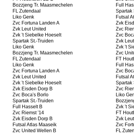
Bozzjeng Tr. Maasmechelen
Full Has
FL Zutendaal
Spartak 
Liko Genk
Futsal A
Zvc Fortuna Landen A
Zvk Eisd
Zvk Leut United
Zvc Riem
Zvk 't Siebelke Hoeselt
Zvc Boca
Spartak St.-Truiden
Zvk Leut
Liko Genk
Zvk 't Si
Bozzjeng Tr. Maasmechelen
Zvc Unit
FL Zutendaal
FT Hout
Liko Genk
Full Has
Zvc Fortuna Landen A
Zvc Boca
Zvk Leut United
Futsal A
Zvk 't Siebelke Hoeselt
Spartak 
Zvk Eisden Dorp B
Zvc Riem
Zvc Boca's Borlo
Liko Ge
Spartak St.-Truiden
Bozzjen
Full Hasselt B
Zvk 't Si
Zvc Riemst '14
FT Hout
Zvk Eisden Dorp B
Zvk Leut
Futsal Atlas Maaseik
Zvc Fort
Zvc United Wellen B
FL Zuten