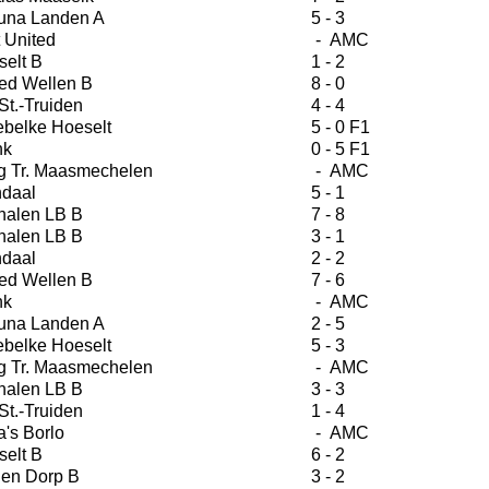
una Landen A
5 - 3
 United
- AMC
selt B
1 - 2
ed Wellen B
8 - 0
St.-Truiden
4 - 4
ebelke Hoeselt
5 - 0 F1
nk
0 - 5 F1
g Tr. Maasmechelen
- AMC
daal
5 - 1
halen LB B
7 - 8
halen LB B
3 - 1
daal
2 - 2
ed Wellen B
7 - 6
nk
- AMC
una Landen A
2 - 5
ebelke Hoeselt
5 - 3
g Tr. Maasmechelen
- AMC
halen LB B
3 - 3
St.-Truiden
1 - 4
's Borlo
- AMC
selt B
6 - 2
en Dorp B
3 - 2