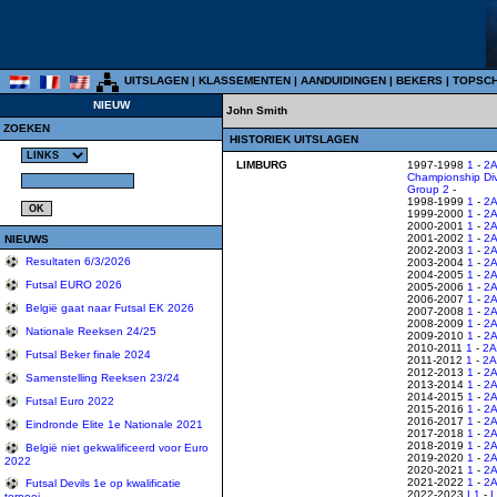
UITSLAGEN
|
KLASSEMENTEN
|
AANDUIDINGEN
|
BEKERS
|
TOPSC
NIEUW
John Smith
ZOEKEN
HISTORIEK UITSLAGEN
LIMBURG
1997-1998
1
-
2
Championship Di
Group 2
-
1998-1999
1
-
2
1999-2000
1
-
2
2000-2001
1
-
2
2001-2002
1
-
2
NIEUWS
2002-2003
1
-
2
Resultaten 6/3/2026
2003-2004
1
-
2
2004-2005
1
-
2
Futsal EURO 2026
2005-2006
1
-
2
2006-2007
1
-
2
België gaat naar Futsal EK 2026
2007-2008
1
-
2
2008-2009
1
-
2
Nationale Reeksen 24/25
2009-2010
1
-
2
2010-2011
1
-
2A
Futsal Beker finale 2024
2011-2012
1
-
2A
2012-2013
1
-
2
Samenstelling Reeksen 23/24
2013-2014
1
-
2
2014-2015
1
-
2
Futsal Euro 2022
2015-2016
1
-
2
2016-2017
1
-
2
Eindronde Elite 1e Nationale 2021
2017-2018
1
-
2
2018-2019
1
-
2
België niet gekwalificeerd voor Euro
2019-2020
1
-
2
2022
2020-2021
1
-
2
2021-2022
1
-
2
Futsal Devils 1e op kwalificatie
2022-2023
L1
-
tornooi