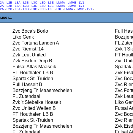
L2A
-
L2B
-
L3A
-
L3B
-
L3C
-
L3D
-
L3E
-
LMMA
-
LMMB
-
LV1
-
L2A
-
L2B
-
L3A
-
L3B
-
L3C
-
L3D
-
L3E
-
LMMA
-
LMMB
-
LV1
-
L2A
-
L2B
-
L3A
-
L3B
-
L3C
-
L3D
-
L3E
-
L3F
-
LMMA
-
LMMB
-
LV1
-
LING L1
Zvc Boca's Borlo
Full Has
Liko Genk
Bozzjen
Zvc Fortuna Landen A
FL Zuten
Zvc Riemst '14
Zvk 't Si
Zvk Leut United
FT Hout
Zvk Eisden Dorp B
Zvc Unit
Futsal Atlas Maaseik
Spartak 
FT Houthalen LB B
Zvk Eisd
Spartak St.-Truiden
Zvc Boca
Full Hasselt B
Zvc Riem
Bozzjeng Tr. Maasmechelen
Zvc Fort
FL Zutendaal
Zvk Leut
Zvk 't Siebelke Hoeselt
Liko Ge
Zvc United Wellen B
Futsal A
FT Houthalen LB B
Zvc Boca
Spartak St.-Truiden
Zvc Riem
Bozzjeng Tr. Maasmechelen
Zvk Eisd
FL Zutendaal
Futsal A