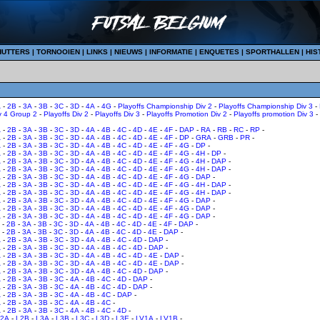
HUTTERS
|
TORNOOIEN
|
LINKS
|
NIEUWS
|
INFORMATIE
|
ENQUETES
|
SPORTHALLEN
|
HIS
A
-
2B
-
3A
-
3B
-
3C
-
3D
-
4A
-
4G
-
Playoffs Championship Div 2
-
Playoffs Championship Div 3
-
v 4 Group 2
-
Playoffs Div 2
-
Playoffs Div 3
-
Playoffs Promotion Div 2
-
Playoffs promotion Div 3
-
A
-
2B
-
3A
-
3B
-
3C
-
3D
-
4A
-
4B
-
4C
-
4D
-
4E
-
4F
-
DAP
-
RA
-
RB
-
RC
-
RP
-
A
-
2B
-
3A
-
3B
-
3C
-
3D
-
4A
-
4B
-
4C
-
4D
-
4E
-
4F
-
DP
-
GRA
-
GRB
-
PR
-
A
-
2B
-
3A
-
3B
-
3C
-
3D
-
4A
-
4B
-
4C
-
4D
-
4E
-
4F
-
4G
-
DP
-
A
-
2B
-
3A
-
3B
-
3C
-
3D
-
4A
-
4B
-
4C
-
4D
-
4E
-
4F
-
4G
-
4H
-
DP
-
A
-
2B
-
3A
-
3B
-
3C
-
3D
-
4A
-
4B
-
4C
-
4D
-
4E
-
4F
-
4G
-
4H
-
DAP
-
A
-
2B
-
3A
-
3B
-
3C
-
3D
-
4A
-
4B
-
4C
-
4D
-
4E
-
4F
-
4G
-
4H
-
DAP
-
A
-
2B
-
3A
-
3B
-
3C
-
3D
-
4A
-
4B
-
4C
-
4D
-
4E
-
4F
-
4G
-
DAP
-
A
-
2B
-
3A
-
3B
-
3C
-
3D
-
4A
-
4B
-
4C
-
4D
-
4E
-
4F
-
4G
-
4H
-
DAP
-
A
-
2B
-
3A
-
3B
-
3C
-
3D
-
4A
-
4B
-
4C
-
4D
-
4E
-
4F
-
4G
-
4H
-
DAP
-
A
-
2B
-
3A
-
3B
-
3C
-
3D
-
4A
-
4B
-
4C
-
4D
-
4E
-
4F
-
4G
-
DAP
-
A
-
2B
-
3A
-
3B
-
3C
-
3D
-
4A
-
4B
-
4C
-
4D
-
4E
-
4F
-
4G
-
DAP
-
A
-
2B
-
3A
-
3B
-
3C
-
3D
-
4A
-
4B
-
4C
-
4D
-
4E
-
4F
-
4G
-
DAP
-
-
2B
-
3A
-
3B
-
3C
-
3D
-
4A
-
4B
-
4C
-
4D
-
4E
-
4F
-
DAP
-
-
2B
-
3A
-
3B
-
3C
-
3D
-
4A
-
4B
-
4C
-
4D
-
4E
-
DAP
-
A
-
2B
-
3A
-
3B
-
3C
-
3D
-
4A
-
4B
-
4C
-
4D
-
DAP
-
A
-
2B
-
3A
-
3B
-
3C
-
3D
-
4A
-
4B
-
4C
-
4D
-
DAP
-
A
-
2B
-
3A
-
3B
-
3C
-
3D
-
4A
-
4B
-
4C
-
4D
-
4E
-
DAP
-
A
-
2B
-
3A
-
3B
-
3C
-
3D
-
4A
-
4B
-
4C
-
4D
-
4E
-
DAP
-
A
-
2B
-
3A
-
3B
-
3C
-
3D
-
4A
-
4B
-
4C
-
4D
-
DAP
-
A
-
2B
-
3A
-
3B
-
3C
-
4A
-
4B
-
4C
-
4D
-
DAP
-
A
-
2B
-
3A
-
3B
-
3C
-
4A
-
4B
-
4C
-
4D
-
DAP
-
A
-
2B
-
3A
-
3B
-
3C
-
4A
-
4B
-
4C
-
DAP
-
A
-
2B
-
3A
-
3B
-
3C
-
4A
-
4B
-
4C
-
A
-
2B
-
3A
-
3B
-
3C
-
4A
-
4B
-
4C
-
4D
-
L2A
-
L2B
-
L3A
-
L3B
-
L3C
-
L3D
-
L3E
-
LV1A
-
LV1B
-