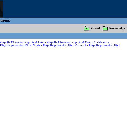
TORIEK
Profiel
Persoonlijk
Playoffs Championship Div 4 Final
-
Playoffs Championship Div 4 Group 1
-
Playoffs
Playoffs promotion Div 4 Finals
-
Playoffs promotion Div 4 Group 1
-
Playoffs promotion Div 4