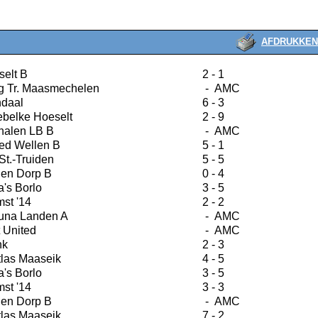
AFDRUKKEN
selt B
2 - 1
g Tr. Maasmechelen
- AMC
daal
6 - 3
ebelke Hoeselt
2 - 9
halen LB B
- AMC
ed Wellen B
5 - 1
St.-Truiden
5 - 5
en Dorp B
0 - 4
's Borlo
3 - 5
st '14
2 - 2
una Landen A
- AMC
 United
- AMC
nk
2 - 3
tlas Maaseik
4 - 5
's Borlo
3 - 5
st '14
3 - 3
en Dorp B
- AMC
tlas Maaseik
7 - 2