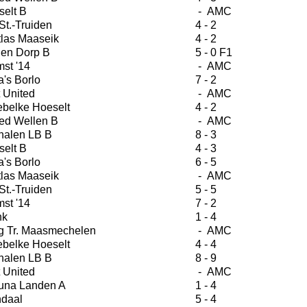
selt B
- AMC
St.-Truiden
4 - 2
tlas Maaseik
4 - 2
en Dorp B
5 - 0 F1
st '14
- AMC
's Borlo
7 - 2
 United
- AMC
ebelke Hoeselt
4 - 2
ed Wellen B
- AMC
halen LB B
8 - 3
selt B
4 - 3
's Borlo
6 - 5
tlas Maaseik
- AMC
St.-Truiden
5 - 5
st '14
7 - 2
nk
1 - 4
g Tr. Maasmechelen
- AMC
ebelke Hoeselt
4 - 4
halen LB B
8 - 9
 United
- AMC
una Landen A
1 - 4
daal
5 - 4