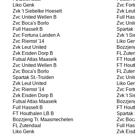
Liko Genk
Zvc Fort
Zvk 't Siebelke Hoeselt
Zvk Leut
Zvc United Wellen B
Full Has
Zvc Boca's Borlo
Zvc Unit
Full Hasselt B
Spartak 
Zvc Fortuna Landen A
Zvk 't Si
Zvc Riemst '14
Liko Ge
Zvk Leut United
Bozzjen
Zvk Eisden Dorp B
FL Zuten
Futsal Atlas Maaseik
FT Hout
Zvc United Wellen B
FT Hout
Zvc Boca's Borlo
FL Zuten
Spartak St.-Truiden
Zvc Unit
Zvk Leut United
Liko Ge
Zvc Riemst '14
Zvc Fort
Zvk Eisden Dorp B
Zvk 't Si
Futsal Atlas Maaseik
Bozzjen
Full Hasselt B
FT Hout
FT Houthalen LB B
Spartak 
Bozzjeng Tr. Maasmechelen
Zvc Boca
FL Zutendaal
Full Has
Liko Genk
Zvk Eisd