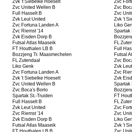
Zvk 't Siebelke Hoeselt
Zvc Fort
Zvc United Wellen B
Zvc Boca
Full Hasselt B
Zvc Unit
Zvk Leut United
Zvk 't Si
Zvc Fortuna Landen A
Liko Ge
Zvc Riemst '14
Spartak 
Zvk Eisden Dorp B
Bozzjen
Futsal Atlas Maaseik
FL Zuten
FT Houthalen LB B
Full Has
Bozzjeng Tr. Maasmechelen
Futsal A
FL Zutendaal
Zvc Boca
Liko Genk
Zvk Leut
Zvc Fortuna Landen A
Zvc Riem
Zvk 't Siebelke Hoeselt
Zvk Eisd
Zvc United Wellen B
Spartak 
Zvc Boca's Borlo
Bozzjen
Spartak St.-Truiden
FT Hout
Full Hasselt B
FL Zuten
Zvk Leut United
Zvc Fort
Zvc Riemst '14
Zvc Unit
Zvk Eisden Dorp B
Liko Ge
Futsal Atlas Maaseik
Zvk 't Si
FT Houthalen LB B
Zvc Unit