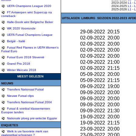
2023-2024
L1
-
2024-2025
L1
-
UEFA Champions League 2020
2025-2026
L1
-
FT Antwerpen wint Supercup na
comeback
UITSLAGEN LIMBURG SEIZOEN 2022-2023 AFDE
Halle-Gooik wint Belgische Beker
WK 2020 Voorronde
29-08-2022 20:15
UEFA Futsal Champions League
02-09-2022 20:00
België - Italië
02-09-2022 20:00
Futsal Red Flames in UEFA Women's
02-09-2022 20:00
Futsal Euro
02-09-2022 20:00
Futsal Euro 2018 Slovenië
02-09-2022 21:00
Grand Prix 2018
02-09-2022 21:15
Winter Mercato 2018
05-09-2022 20:00
MEEST GELEZEN
05-09-2022 21:15
NIEUWS
09-09-2022 19:00
Transfers Nationaal Futsal
09-09-2022 20:00
Nieuwe Futsal clips
09-09-2022 20:00
Transfers Nationaal Futsal 2004
09-09-2022 20:00
Futsal & voetbal klassementen
09-09-2022 21:30
Europse landen
19-09-2022 20:00
Nationale ploeg pre-selectie Egypte
19-09-2022 21:15
ENQUETES
23-09-2022 20:00
Welk is uw favoriete merk van
23-09-2022 20:00
zaalvoetbal schoenen ?