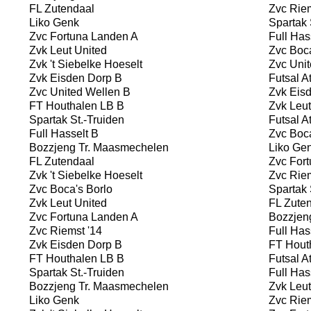
FL Zutendaal
Zvc Riem
Liko Genk
Spartak 
Zvc Fortuna Landen A
Full Has
Zvk Leut United
Zvc Boca
Zvk 't Siebelke Hoeselt
Zvc Unit
Zvk Eisden Dorp B
Futsal A
Zvc United Wellen B
Zvk Eisd
FT Houthalen LB B
Zvk Leut
Spartak St.-Truiden
Futsal A
Full Hasselt B
Zvc Boca
Bozzjeng Tr. Maasmechelen
Liko Ge
FL Zutendaal
Zvc Fort
Zvk 't Siebelke Hoeselt
Zvc Riem
Zvc Boca's Borlo
Spartak 
Zvk Leut United
FL Zuten
Zvc Fortuna Landen A
Bozzjen
Zvc Riemst '14
Full Has
Zvk Eisden Dorp B
FT Hout
FT Houthalen LB B
Futsal A
Spartak St.-Truiden
Full Has
Bozzjeng Tr. Maasmechelen
Zvk Leut
Liko Genk
Zvc Riem