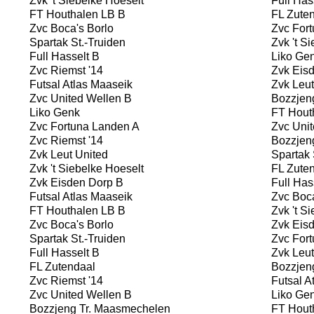
Zvk 't Siebelke Hoeselt
Full Has
FT Houthalen LB B
FL Zuten
Zvc Boca's Borlo
Zvc Fort
Spartak St.-Truiden
Zvk 't Si
Full Hasselt B
Liko Ge
Zvc Riemst '14
Zvk Eisd
Futsal Atlas Maaseik
Zvk Leut
Zvc United Wellen B
Bozzjen
Liko Genk
FT Hout
Zvc Fortuna Landen A
Zvc Unit
Zvc Riemst '14
Bozzjen
Zvk Leut United
Spartak 
Zvk 't Siebelke Hoeselt
FL Zuten
Zvk Eisden Dorp B
Full Has
Futsal Atlas Maaseik
Zvc Boca
FT Houthalen LB B
Zvk 't Si
Zvc Boca's Borlo
Zvk Eisd
Spartak St.-Truiden
Zvc Fort
Full Hasselt B
Zvk Leut
FL Zutendaal
Bozzjen
Zvc Riemst '14
Futsal A
Zvc United Wellen B
Liko Ge
Bozzjeng Tr. Maasmechelen
FT Hout