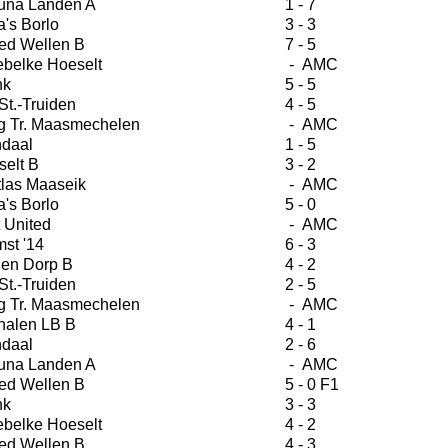
una Landen A
1 - 7
's Borlo
3 - 3
ed Wellen B
7 - 5
ebelke Hoeselt
- AMC
nk
5 - 5
St.-Truiden
4 - 5
g Tr. Maasmechelen
- AMC
daal
1 - 5
selt B
3 - 2
tlas Maaseik
- AMC
's Borlo
5 - 0
 United
- AMC
st '14
6 - 3
en Dorp B
4 - 2
St.-Truiden
2 - 5
g Tr. Maasmechelen
- AMC
halen LB B
4 - 1
daal
2 - 6
una Landen A
- AMC
ed Wellen B
5 - 0 F1
nk
3 - 3
ebelke Hoeselt
4 - 2
ed Wellen B
4 - 3