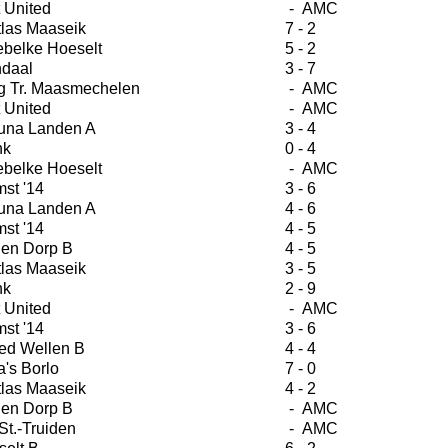
 United
- AMC
tlas Maaseik
7 - 2
ebelke Hoeselt
5 - 2
daal
3 - 7
g Tr. Maasmechelen
- AMC
 United
- AMC
una Landen A
3 - 4
nk
0 - 4
ebelke Hoeselt
- AMC
st '14
3 - 6
una Landen A
4 - 6
st '14
4 - 5
en Dorp B
4 - 5
tlas Maaseik
3 - 5
nk
2 - 9
 United
- AMC
st '14
3 - 6
ed Wellen B
4 - 4
's Borlo
7 - 0
tlas Maaseik
4 - 2
en Dorp B
- AMC
St.-Truiden
- AMC