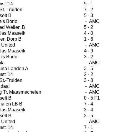
st '14
5 - 1
St.-Truiden
7 - 2
selt B
5 - 3
's Borlo
- AMC
ed Wellen B
5 - 2
tlas Maaseik
4 - 0
en Dorp B
1 - 6
 United
- AMC
tlas Maaseik
4 - 9
's Borlo
3 - 2
nk
- AMC
una Landen A
3 - 5
st '14
2 - 2
St.-Truiden
3 - 8
daal
- AMC
g Tr. Maasmechelen
- AMC
selt B
0 - 5 F1
halen LB B
7 - 4
tlas Maaseik
3 - 4
selt B
2 - 5
 United
- AMC
st '14
7 - 1