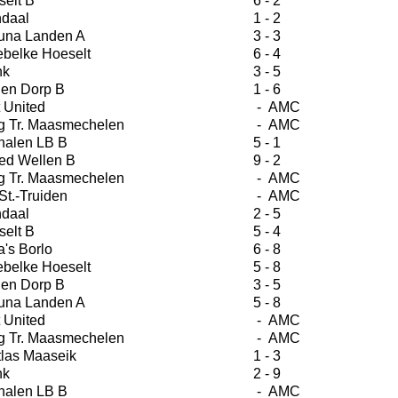
selt B
6 - 2
daal
1 - 2
una Landen A
3 - 3
ebelke Hoeselt
6 - 4
nk
3 - 5
en Dorp B
1 - 6
 United
- AMC
g Tr. Maasmechelen
- AMC
halen LB B
5 - 1
ed Wellen B
9 - 2
g Tr. Maasmechelen
- AMC
St.-Truiden
- AMC
daal
2 - 5
selt B
5 - 4
's Borlo
6 - 8
ebelke Hoeselt
5 - 8
en Dorp B
3 - 5
una Landen A
5 - 8
 United
- AMC
g Tr. Maasmechelen
- AMC
tlas Maaseik
1 - 3
nk
2 - 9
halen LB B
- AMC