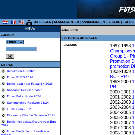
UITSLAGEN
|
KLASSEMENTEN
|
AANDUIDINGEN
|
BEKERS
|
TOPSC
NIEUW
John Smith
ZOEKEN
HISTORIEK UITSLAGEN
LIMBURG
1997-1998
1
Championshi
Group 1
-
Pl
Promotion D
NIEUWS
promotion D
1998-1999
1
Resultaten 6/3/2026
RC
-
RP
-
Futsal EURO 2026
1999-2000
1
België gaat naar Futsal EK 2026
PR
-
Nationale Reeksen 24/25
2000-2001
1
2001-2002
1
Futsal Beker finale 2024
2002-2003
1
Samenstelling Reeksen 23/24
2003-2004
1
Futsal Euro 2022
2004-2005
1
Eindronde Elite 1e Nationale 2021
2005-2006
1
2006-2007
1
België niet gekwalificeerd voor Euro
2022
2007-2008
1
Futsal Devils 1e op kwalificatie
2008-2009
1
tornooi