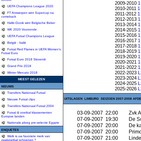
2009-2010
1
UEFA Champions League 2020
2010-2011
1
2011-2012
1
FT Antwerpen wint Supercup na
comeback
2012-2013
1
Halle-Gooik wint Belgische Beker
2013-2014
1
2014-2015
1
WK 2020 Voorronde
2015-2016
1
UEFA Futsal Champions League
2016-2017
1
België - Italië
2017-2018
1
Futsal Red Flames in UEFA Women's
2018-2019
1
Futsal Euro
2019-2020
1
Futsal Euro 2018 Slovenië
2020-2021
1
Grand Prix 2018
2021-2022
1
2022-2023
L
Winter Mercato 2018
2023-2024
L
MEEST GELEZEN
2024-2025
L
NIEUWS
2025-2026
L
Transfers Nationaal Futsal
UITSLAGEN LIMBURG SEIZOEN 2007-2008 AFDE
Nieuwe Futsal clips
Transfers Nationaal Futsal 2004
03-09-2007 22:00
Zvk A
Futsal & voetbal klassementen
Europse landen
07-09-2007 19:30
De S
Nationale ploeg pre-selectie Egypte
07-09-2007 20:00
De ka
ENQUETES
07-09-2007 20:00
Primo
Welk is uw favoriete merk van
07-09-2007 21:00
Linde
zaalvoetbal schoenen ?