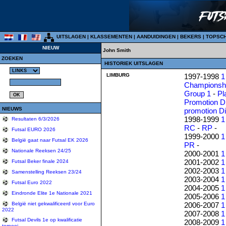
UITSLAGEN
|
KLASSEMENTEN
|
AANDUIDINGEN
|
BEKERS
|
TOPSC
NIEUW
John Smith
ZOEKEN
HISTORIEK UITSLAGEN
LIMBURG
1997-1998
1
Championshi
Group 1
-
Pl
Promotion D
NIEUWS
promotion D
1998-1999
1
Resultaten 6/3/2026
RC
-
RP
-
Futsal EURO 2026
1999-2000
1
België gaat naar Futsal EK 2026
PR
-
Nationale Reeksen 24/25
2000-2001
1
2001-2002
1
Futsal Beker finale 2024
2002-2003
1
Samenstelling Reeksen 23/24
2003-2004
1
Futsal Euro 2022
2004-2005
1
Eindronde Elite 1e Nationale 2021
2005-2006
1
2006-2007
1
België niet gekwalificeerd voor Euro
2022
2007-2008
1
Futsal Devils 1e op kwalificatie
2008-2009
1
tornooi