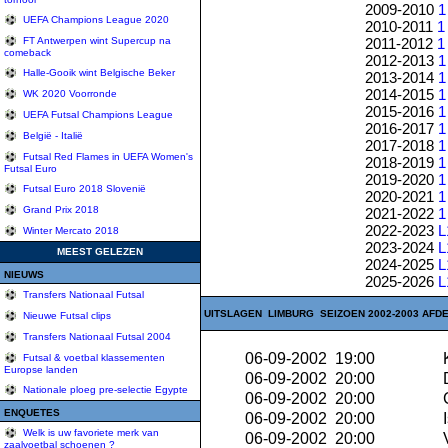
2009-2010
1
UEFA Champions League 2020
2010-2011
1
2011-2012
1
FT Antwerpen wint Supercup na
comeback
2012-2013
1
Halle-Gooik wint Belgische Beker
2013-2014
1
2014-2015
1
WK 2020 Voorronde
2015-2016
1
UEFA Futsal Champions League
2016-2017
1
België - Italië
2017-2018
1
Futsal Red Flames in UEFA Women's
2018-2019
1
Futsal Euro
2019-2020
1
Futsal Euro 2018 Slovenië
2020-2021
1
Grand Prix 2018
2021-2022
1
2022-2023
L
Winter Mercato 2018
2023-2024
L
MEEST GELEZEN
2024-2025
L
NIEUWS
2025-2026
L
Transfers Nationaal Futsal
UITSLAGEN LIMBURG SEIZOEN 2002-2003 AFDE
Nieuwe Futsal clips
Transfers Nationaal Futsal 2004
06-09-2002 19:00
K
Futsal & voetbal klassementen
Europse landen
06-09-2002 20:00
Nationale ploeg pre-selectie Egypte
06-09-2002 20:00
C
ENQUETES
06-09-2002 20:00
I
Welk is uw favoriete merk van
06-09-2002 20:00
V
zaalvoetbal schoenen ?