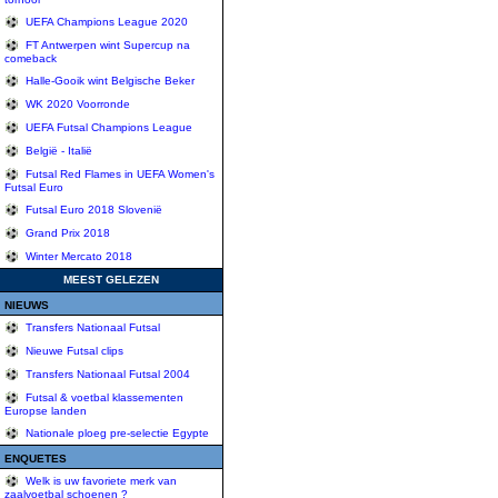
UEFA Champions League 2020
FT Antwerpen wint Supercup na
comeback
Halle-Gooik wint Belgische Beker
WK 2020 Voorronde
UEFA Futsal Champions League
België - Italië
Futsal Red Flames in UEFA Women's
Futsal Euro
Futsal Euro 2018 Slovenië
Grand Prix 2018
Winter Mercato 2018
MEEST GELEZEN
NIEUWS
Transfers Nationaal Futsal
Nieuwe Futsal clips
Transfers Nationaal Futsal 2004
Futsal & voetbal klassementen
Europse landen
Nationale ploeg pre-selectie Egypte
ENQUETES
Welk is uw favoriete merk van
zaalvoetbal schoenen ?