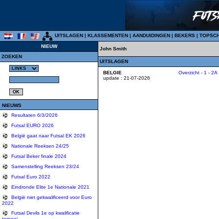
UITSLAGEN
|
KLASSEMENTEN
|
AANDUIDINGEN
|
BEKERS
|
TOPSC
NIEUW
John Smith
ZOEKEN
UITSLAGEN
BELGIE
Overzicht
-
1
-
2A
update : 21-07-2026
NIEUWS
Resultaten 6/3/2026
Futsal EURO 2026
België gaat naar Futsal EK 2026
Nationale Reeksen 24/25
Futsal Beker finale 2024
Samenstelling Reeksen 23/24
Futsal Euro 2022
Eindronde Elite 1e Nationale 2021
België niet gekwalificeerd voor Euro
2022
Futsal Devils 1e op kwalificatie
tornooi