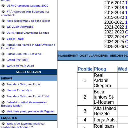
2016-2017
1
UEFA Champions League 2020
2017-2018
1
2018-2019
1
FT Antwerpen wint Supercup na
comeback
2019-2020
1
Halle-Gooik wint Belgische Beker
2020-2021
1
2021-2022
1
WK 2020 Voorronde
2022-2023
O
UEFA Futsal Champions League
2023-2024
O
België - Italië
2024-2025
O
Futsal Red Flames in UEFA Women's
2025-2026
O
Futsal Euro
Futsal Euro 2018 Slovenië
KLASSEMENT OOST-VLAANDEREN SEIZOEN 2014
Grand Prix 2018
Winter Mercato 2018
Positie
Ploeg
Weds
MEEST GELEZEN
Real
NIEUWS
1
Ardans
Transfers Nationaal Futsal
Okegem
Nieuwe Futsal clips
Boca
2
juniors St-
Transfers Nationaal Futsal 2004
L-Houtem
Futsal & voetbal klassementen
Europse landen
Alfa United
3
Nationale ploeg pre-selectie Egypte
Herzele
ENQUETES
4
Força Aalst
Welk is uw favoriete merk van
Roeligans
zaalvoetbal schoenen ?