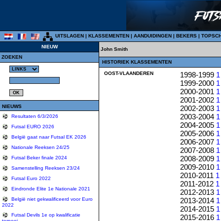
UITSLAGEN
|
KLASSEMENTEN
|
AANDUIDINGEN
|
BEKERS
|
TOPSC
NIEUW
John Smith
ZOEKEN
HISTORIEK KLASSEMENTEN
OOST-VLAANDEREN
1998-1999
1
1999-2000
1
2000-2001
1
2001-2002
1
NIEUWS
2002-2003
1
2003-2004
1
Resultaten 6/3/2026
2004-2005
1
Futsal EURO 2026
2005-2006
1
België gaat naar Futsal EK 2026
2006-2007
1
Nationale Reeksen 24/25
2007-2008
1
2008-2009
1
Futsal Beker finale 2024
2009-2010
1
Samenstelling Reeksen 23/24
2010-2011
1
Futsal Euro 2022
2011-2012
1
Eindronde Elite 1e Nationale 2021
2012-2013
1
2013-2014
1
België niet gekwalificeerd voor Euro
2022
2014-2015
1
Futsal Devils 1e op kwalificatie
2015-2016
1
tornooi