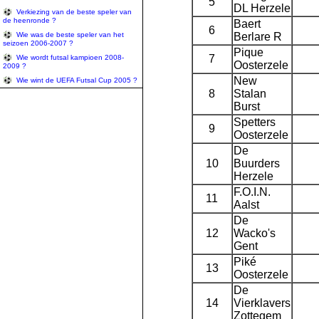
5
DL Herzele
Verkiezing van de beste speler van
de heenronde ?
Baert
6
Berlare R
Wie was de beste speler van het
seizoen 2006-2007 ?
Pique
7
Wie wordt futsal kampioen 2008-
Oosterzele
2009 ?
New
Wie wint de UEFA Futsal Cup 2005 ?
8
Stalan
Burst
Spetters
9
Oosterzele
De
10
Buurders
Herzele
F.O.I.N.
11
Aalst
De
12
Wacko's
Gent
Piké
13
Oosterzele
De
14
Vierklavers
Zottegem