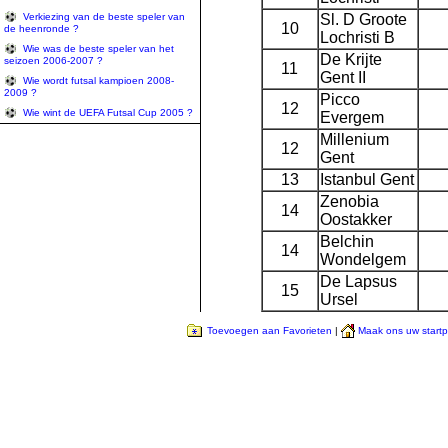
Sl. D Groote
Verkiezing van de beste speler van
10
de heenronde ?
Lochristi B
Wie was de beste speler van het
De Krijte
seizoen 2006-2007 ?
11
Gent II
Wie wordt futsal kampioen 2008-
2009 ?
Picco
12
Wie wint de UEFA Futsal Cup 2005 ?
Evergem
Millenium
12
Gent
13
Istanbul Gent
Zenobia
14
Oostakker
Belchin
14
Wondelgem
De Lapsus
15
Ursel
Toevoegen aan Favorieten
|
Maak ons uw start