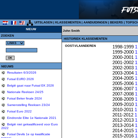
UITSLAGEN
|
KLASSEMENTEN
|
AANDUIDINGEN
|
BEKERS
|
TOPSC
NIEUW
John Smith
ZOEKEN
HISTORIEK KLASSEMENTEN
OOST-VLAANDEREN
1998-1999
1
1999-2000
1
2000-2001
1
2001-2002
1
NIEUWS
2002-2003
1
2003-2004
1
Resultaten 6/3/2026
2004-2005
1
Futsal EURO 2026
2005-2006
1
België gaat naar Futsal EK 2026
2006-2007
1
Nationale Reeksen 24/25
2007-2008
1
2008-2009
1
Futsal Beker finale 2024
2009-2010
1
Samenstelling Reeksen 23/24
2010-2011
1
Futsal Euro 2022
2011-2012
1
Eindronde Elite 1e Nationale 2021
2012-2013
1
2013-2014
1
België niet gekwalificeerd voor Euro
2022
2014-2015
1
Futsal Devils 1e op kwalificatie
2015-2016
1
tornooi