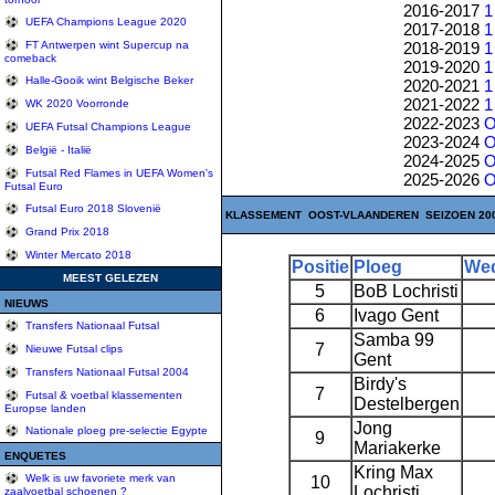
2016-2017
1
UEFA Champions League 2020
2017-2018
1
2018-2019
1
FT Antwerpen wint Supercup na
comeback
2019-2020
1
Halle-Gooik wint Belgische Beker
2020-2021
1
2021-2022
1
WK 2020 Voorronde
2022-2023
O
UEFA Futsal Champions League
2023-2024
O
België - Italië
2024-2025
O
Futsal Red Flames in UEFA Women's
2025-2026
O
Futsal Euro
Futsal Euro 2018 Slovenië
KLASSEMENT OOST-VLAANDEREN SEIZOEN 2000
Grand Prix 2018
Winter Mercato 2018
Positie
Ploeg
Wed
MEEST GELEZEN
5
BoB Lochristi
NIEUWS
6
Ivago Gent
Transfers Nationaal Futsal
Samba 99
7
Nieuwe Futsal clips
Gent
Transfers Nationaal Futsal 2004
Birdy's
7
Futsal & voetbal klassementen
Destelbergen
Europse landen
Jong
Nationale ploeg pre-selectie Egypte
9
Mariakerke
ENQUETES
Kring Max
Welk is uw favoriete merk van
10
Lochristi
zaalvoetbal schoenen ?