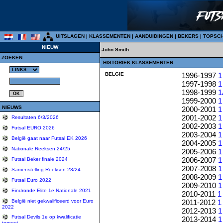
UITSLAGEN
|
KLASSEMENTEN
|
AANDUIDINGEN
|
BEKERS
|
TOPSC
NIEUW
John Smith
ZOEKEN
HISTORIEK KLASSEMENTEN
BELGIE
1996-1997
1
1997-1998
1
1998-1999
1
1999-2000
1
NIEUWS
2000-2001
1
2001-2002
1
Resultaten 6/3/2026
2002-2003
1
Futsal EURO 2026
2003-2004
1
België gaat naar Futsal EK 2026
2004-2005
1
Nationale Reeksen 24/25
2005-2006
1
2006-2007
1
Futsal Beker finale 2024
2007-2008
1
Samenstelling Reeksen 23/24
2008-2009
1
Futsal Euro 2022
2009-2010
1
Eindronde Elite 1e Nationale 2021
2010-2011
1
2011-2012
1
België niet gekwalificeerd voor Euro
2022
2012-2013
1
Futsal Devils 1e op kwalificatie
2013-2014
1
tornooi