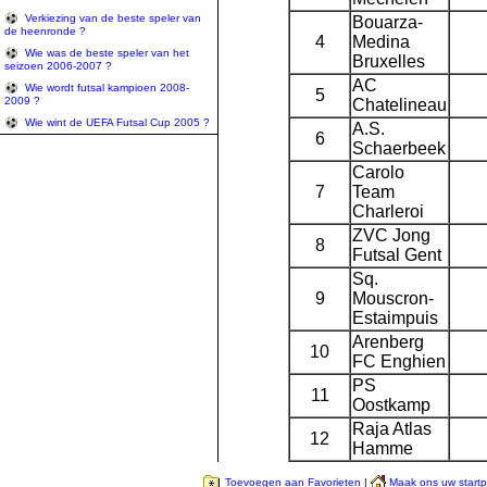
Verkiezing van de beste speler van
Bouarza-
de heenronde ?
4
Medina
Wie was de beste speler van het
Bruxelles
seizoen 2006-2007 ?
AC
Wie wordt futsal kampioen 2008-
5
2009 ?
Chatelineau
Wie wint de UEFA Futsal Cup 2005 ?
A.S.
6
Schaerbeek
Carolo
7
Team
Charleroi
ZVC Jong
8
Futsal Gent
Sq.
9
Mouscron-
Estaimpuis
Arenberg
10
FC Enghien
PS
11
Oostkamp
Raja Atlas
12
Hamme
Toevoegen aan Favorieten
|
Maak ons uw start