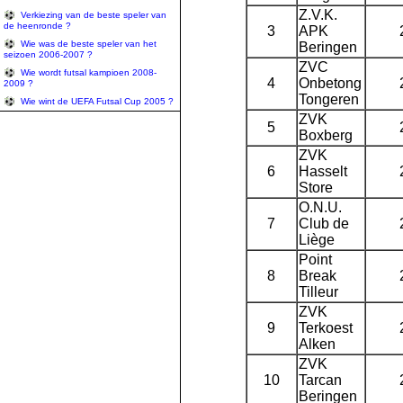
Z.V.K.
Verkiezing van de beste speler van
de heenronde ?
3
APK
Wie was de beste speler van het
Beringen
seizoen 2006-2007 ?
ZVC
Wie wordt futsal kampioen 2008-
4
Onbetong
2009 ?
Tongeren
Wie wint de UEFA Futsal Cup 2005 ?
ZVK
5
Boxberg
ZVK
6
Hasselt
Store
O.N.U.
7
Club de
Liège
Point
8
Break
Tilleur
ZVK
9
Terkoest
Alken
ZVK
10
Tarcan
Beringen