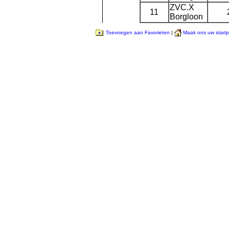
ZVC.X
11
Borgloon
Toevoegen aan Favorieten
|
Maak ons uw start