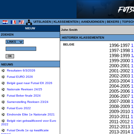
UITSLAGEN
|
KLASSEMENTEN
|
AANDUIDINGEN
|
BEKERS
|
TOPSC
NIEUW
John Smith
ZOEKEN
HISTORIEK KLASSEMENTEN
BELGIE
1996-1997
1
1997-1998
1
1998-1999
1
1999-2000
1
NIEUWS
2000-2001
1
2001-2002
1
Resultaten 6/3/2026
2002-2003
1
Futsal EURO 2026
2003-2004
1
België gaat naar Futsal EK 2026
2004-2005
1
Nationale Reeksen 24/25
2005-2006
1
2006-2007
1
Futsal Beker finale 2024
2007-2008
1
Samenstelling Reeksen 23/24
2008-2009
1
Futsal Euro 2022
2009-2010
1
Eindronde Elite 1e Nationale 2021
2010-2011
1
2011-2012
1
België niet gekwalificeerd voor Euro
2022
2012-2013
1
Futsal Devils 1e op kwalificatie
2013-2014
1
tornooi