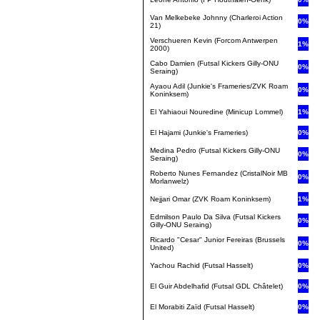
Van Melkebeke Johnny (Charleroi Action
0%
21)
Verschueren Kevin (Forcom Antwerpen
1%
2000)
Cabo Damien (Futsal Kickers Gilly-ONU
0%
Seraing)
Ayaou Adil (Junkie's Frameries/ZVK Roam
0%
Koninksem)
El Yahiaoui Nouredine (Minicup Lommel)
1%
El Hajami (Junkie's Frameries)
0%
Medina Pedro (Futsal Kickers Gilly-ONU
0%
Seraing)
Roberto Nunes Fernandez (CristalNoir MB
0%
Morlanwelz)
Nejjari Omar (ZVK Roam Koninksem)
1%
Edmilson Paulo Da Silva (Futsal Kickers
0%
Gilly-ONU Seraing)
Ricardo "Cesar" Junior Fereiras (Brussels
0%
United)
Yachou Rachid (Futsal Hasselt)
0%
El Guir Abdelhafid (Futsal GDL Châtelet)
0%
El Morabiti Zaïd (Futsal Hasselt)
0%