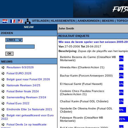
UITSLAGEN
|
KLASSEMENTEN
|
AANDUIDINGEN
|
BEKERS
|
TOPSC
NIEUW
John Smith
ZOEKEN
RESULTAAT ENQUETE
Wie was de beste speler van het seizoen 2005-20
Van
27-05-2006
Tot
28-04-2017
Beschrijving:
Zopas zijn de playoffs van het kampio
Bettinho Bezerra do Carmo (CristalNoir MB
2%
Morlanwelz)
NIEUWS
Almeida Alex (Charleroi Action 21)
2%
Resultaten 6/3/2026
Futsal EURO 2026
Bachar Karim (Forcom Antwerpen 2000)
2%
België gaat naar Futsal EK 2026
El Haoual Samir (Futsal Hasselt)
1%
Nationale Reeksen 24/25
Cordeiro Chico Paulista Francisco
Futsal Beker finale 2024
0%
(Charleroi Action 21)
Samenstelling Reeksen 23/24
Chaïbaï Karim (Futsal GDL Châtelet)
1%
Futsal Euro 2022
Vanderlei De Oliveira Andre (Futsal GDL
Eindronde Elite 1e Nationale 2021
5%
Châtelet)
België niet gekwalificeerd voor Euro
Falasque Ricardo (CristalNoir MB
2022
21%
Morlanwelz)
Futsal Devils 1e op kwalificatie
tornooi
Bali Karim (Forcom Antwerpen 2000)
1%