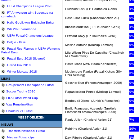
UEFA Champions League 2020
Hulshorst Dick (FP Houthalen-Genk)
1%
FT Antwerpen wint Supercup na
comeback
Rosa Lima Lucio (Charleroi Action 21)
0%
Halle-Gooik wint Belgische Beker
Idlaasri Abdellah (FP Houthalen-Genk)
1%
WK 2020 Voorronde
UEFA Futsal Champions League
Fermont Davy (FP Houthalen-Genk)
0%
België - Italië
Merlino Antoine (Minicup Lommel)
0%
Futsal Red Flames in UEFA Women's
Futsal Euro
Liliu Wilson Pires De Carvalho (CristalNoir
0%
MB Morlanwelz)
Futsal Euro 2018 Slovenië
Hoste Mario (ZVK Roam Koninksem)
0%
Grand Prix 2018
Meulenberg Patrice (Futsal Kickers Gilly-
Winter Mercato 2018
0%
ONU Seraing)
LINKS
Gessner Kurt (Forcom Antwerpen 2000)
0%
Groupement Francophone Futsal
Soccer Trophy 2016
Papanicolaou Petros (Minicup Lommel)
0%
FIFA Futsal World Cup
Benbouali Djemel (Junkie's Frameries)
0%
Vzw Renolim Alken
Emilio Francesco Azevedo (Junkie's
0%
Charleroi 21 Futsal
Frameries/Forcom Antwerpen 2000)
MEEST GELEZEN
Pauly Julien (Charleroi Action 21)
7%
NIEUWS
Robinho (Charleroi Action 21)
16%
Transfers Nationaal Futsal
Nieuwe Futsal clips
Davi Ribeiro (Charleroi Action 21)
1%