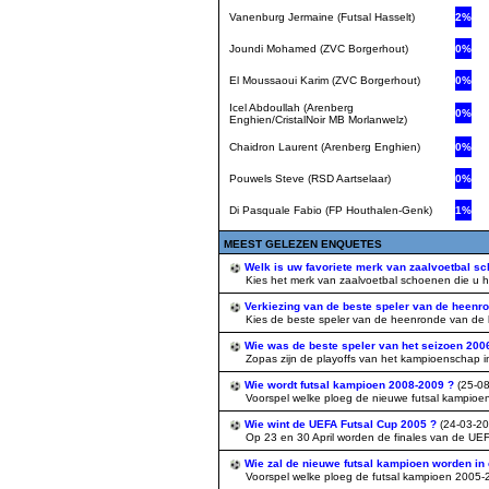
Vanenburg Jermaine (Futsal Hasselt)
2%
Joundi Mohamed (ZVC Borgerhout)
0%
El Moussaoui Karim (ZVC Borgerhout)
0%
Icel Abdoullah (Arenberg
0%
Enghien/CristalNoir MB Morlanwelz)
Chaidron Laurent (Arenberg Enghien)
0%
Pouwels Steve (RSD Aartselaar)
0%
Di Pasquale Fabio (FP Houthalen-Genk)
1%
MEEST GELEZEN ENQUETES
Welk is uw favoriete merk van zaalvoetbal s
Kies het merk van zaalvoetbal schoenen die u het l
Verkiezing van de beste speler van de heenr
Kies de beste speler van de heenronde van de komp
Wie was de beste speler van het seizoen 20
Zopas zijn de playoffs van het kampioenschap in 
Wie wordt futsal kampioen 2008-2009 ?
(25-0
Voorspel welke ploeg de nieuwe futsal kampioen 
Wie wint de UEFA Futsal Cup 2005 ?
(24-03-20
Op 23 en 30 April worden de finales van de UEFA
Wie zal de nieuwe futsal kampioen worden in
Voorspel welke ploeg de futsal kampioen 2005-20