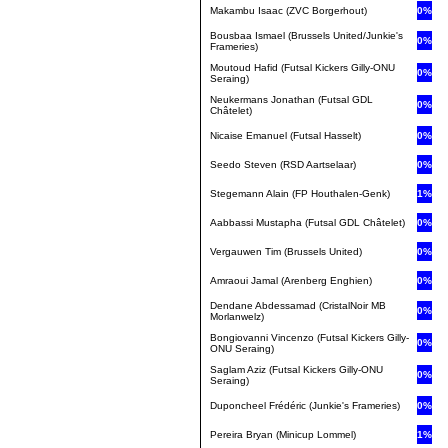
Makambu Isaac (ZVC Borgerhout)
0%
Bousbaa Ismael (Brussels United/Junkie's
0%
Frameries)
Moutoud Hafid (Futsal Kickers Gilly-ONU
0%
Seraing)
Neukermans Jonathan (Futsal GDL
0%
Châtelet)
Nicaise Emanuel (Futsal Hasselt)
0%
Seedo Steven (RSD Aartselaar)
0%
Stegemann Alain (FP Houthalen-Genk)
1%
Aabbassi Mustapha (Futsal GDL Châtelet)
0%
Vergauwen Tim (Brussels United)
0%
Amraoui Jamal (Arenberg Enghien)
0%
Dendane Abdessamad (CristalNoir MB
0%
Morlanwelz)
Bongiovanni Vincenzo (Futsal Kickers Gilly-
0%
ONU Seraing)
Saglam Aziz (Futsal Kickers Gilly-ONU
0%
Seraing)
Duponcheel Frédéric (Junkie's Frameries)
0%
Pereira Bryan (Minicup Lommel)
1%