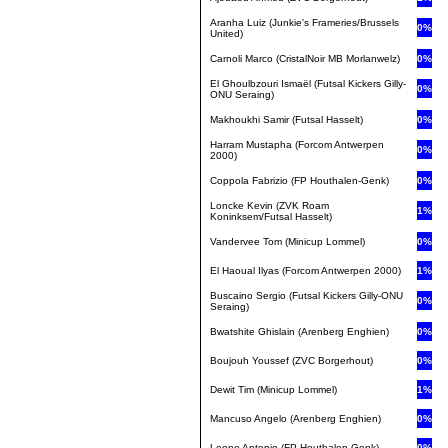
Aranha Luiz (Junkie's Frameries/Brussels
0%
United)
Carnoli Marco (CristalNoir MB Morlanwelz)
0%
El Ghoulbzouri Ismaël (Futsal Kickers Gilly-
0%
ONU Seraing)
Makhoukhi Samir (Futsal Hasselt)
0%
Harram Mustapha (Forcom Antwerpen
0%
2000)
Coppola Fabrizio (FP Houthalen-Genk)
0%
Loncke Kevin (ZVK Roam
1%
Koninksem/Futsal Hasselt)
Vandervee Tom (Minicup Lommel)
0%
El Haoual Ilyas (Forcom Antwerpen 2000)
1%
Buscaino Sergio (Futsal Kickers Gilly-ONU
0%
Seraing)
Bwatshite Ghislain (Arenberg Enghien)
0%
Boujouh Youssef (ZVC Borgerhout)
0%
Dewit Tim (Minicup Lommel)
1%
Mancuso Angelo (Arenberg Enghien)
0%
Leone Antonio (FP Houthalen-Genk)
0%