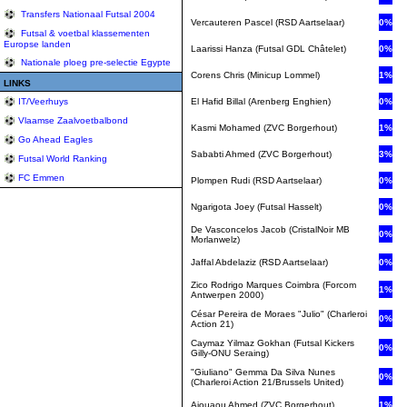
Transfers Nationaal Futsal 2004
Vercauteren Pascel (RSD Aartselaar)
0%
Futsal & voetbal klassementen
Europse landen
Laarissi Hanza (Futsal GDL Châtelet)
0%
Nationale ploeg pre-selectie Egypte
Corens Chris (Minicup Lommel)
1%
LINKS
El Hafid Billal (Arenberg Enghien)
0%
IT/Veerhuys
Vlaamse Zaalvoetbalbond
Kasmi Mohamed (ZVC Borgerhout)
1%
Go Ahead Eagles
Sababti Ahmed (ZVC Borgerhout)
3%
Futsal World Ranking
FC Emmen
Plompen Rudi (RSD Aartselaar)
0%
Ngarigota Joey (Futsal Hasselt)
0%
De Vasconcelos Jacob (CristalNoir MB
0%
Morlanwelz)
Jaffal Abdelaziz (RSD Aartselaar)
0%
Zico Rodrigo Marques Coimbra (Forcom
1%
Antwerpen 2000)
César Pereira de Moraes "Julio" (Charleroi
0%
Action 21)
Caymaz Yilmaz Gokhan (Futsal Kickers
0%
Gilly-ONU Seraing)
"Giuliano" Gemma Da Silva Nunes
0%
(Charleroi Action 21/Brussels United)
Ajouaou Ahmed (ZVC Borgerhout)
1%