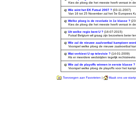
Kies de ploeg die het meeste heeft verrast in d
Wie wint het EK Futsal 2007 ?
(03-11-2007)
Van 16 tot 25 November zal het 5e Europees Kamp
Welke ploeg is de revelatie in 1e klasse ?
(23
Kies de ploeg die het meeste heeft verrast in d
Uit welke regio bent U ?
(16-07-2015)
Futsal Belgium wil graag zijn bezoekers beter ler
Wie zal de nieuwe zaalvoetbal kampioen word
Voorspel welke ploeg de nieuwe zaalvoetbal kam
Wat verkiest U op televisie ?
(14-01-2009)
Als er meerdere wedstrijden tegelijk rechtstreeks 
Wie zal de playoffs winnen in eerste klasse ?
Voorspel welke ploeg de playoffs voor het kampi
Toevoegen aan Favorieten
|
Maak ons uw start