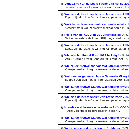
Verkiezing van de beste speler van het seizo
Kies de beste speler van het seizoen van de komp
Wie was de beste speler van het seizoen 20
Zopas zijn de playoffs van het kampioenschap in 
Welk is uw favoriete merk van zaalvoetbal s
Kies het merk van zaalvoetbal schoenen die u het l
Fusie van de KBVB en BZVB kompetites ?
(31
Na het recente forfait van ONU Liege, stelt zich d
Wie was de beste speler van het seizoen 20
Zopas zijn de playoffs van het kampioenschap in 
Wie wint het Futsal Euro 2014 in België
(26-10
Van 28 Januari tot 8 Februari 2014 vind het EK Fu
Wie zal de nieuwe zaalvoetbal kampioen word
Voorspel welke ploeg de nieuwe zaalvoetbal kam
Wat moet er gebeuren bij de Nationale Ploeg 
België heeft zich niet kunnen plaatsen voor Euro
Wie zal de nieuwe zaalvoetbal kampioen word
Voorspel welke ploeg de nieuwe zaalvoetbal kam
Wie was de beste speler van het seizoen 20
Zopas zijn de playoffs van het kampioenschap in 
In welke taal bezoek u de website ?
(24-06-20
Futsal Belgium is beschikbaar in 3 talen...
Wie zal de nieuwe zaalvoetbal kampioen word
Voorspel welke ploeg de nieuwe zaalvoetbal kamp
Welke ploeg is de revelatie in 1e klasse ?
(20