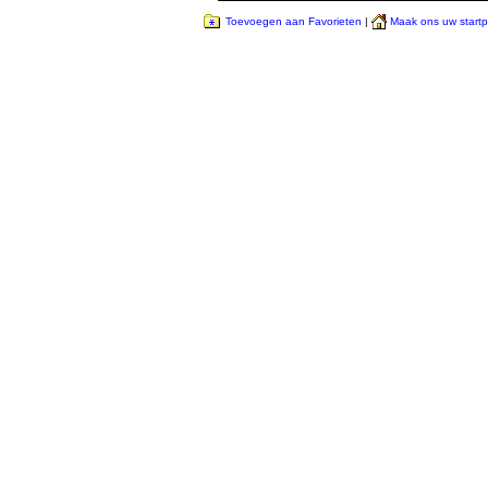
Toevoegen aan Favorieten
|
Maak ons uw start