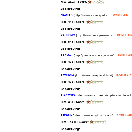
Hits: 2113
|
Score:
Beschrijving:
NAPELS
(http://www.calcionapoli.it/)
POPULAIR
Hits: 444
|
Score:
Beschrijving:
PALERMO
(http://www.calciopalermo.it)
POPULAI
Hits: 545
|
Score:
Beschrijving:
PARMA
(http://parma.soccerage.com/)
POPULAI
Hits: 481
|
Score:
Beschrijving:
PERUGIA
(http://www.perugiacalcio.it/)
POPULAIR
Hits: 481
|
Score:
Beschrijving:
PIACENZA
(http://www.agonet.it/acpiace/acpiace.
Hits: 481
|
Score:
Beschrijving:
REGGINA
(http://www.regginacalcio.it/)
POPULAIR
Hits: 15411
|
Score:
Beschrijving: