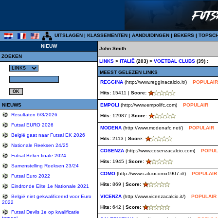
UITSLAGEN
|
KLASSEMENTEN
|
AANDUIDINGEN
|
BEKERS
|
TOPSC
NIEUW
John Smith
ZOEKEN
LINKS
>
ITALIË
(203) >
VOETBAL CLUBS
(39) :
MEEST GELEZEN LINKS
REGGINA
(http://www.regginacalcio.it/)
POPULAIR
Hits:
15411 |
Score:
NIEUWS
EMPOLI
(http://www.empolifc.com)
POPULAIR
Resultaten 6/3/2026
Hits:
12987 |
Score:
Futsal EURO 2026
MODENA
(http://www.modenafc.net/)
POPULAIR
België gaat naar Futsal EK 2026
Hits:
2113 |
Score:
Nationale Reeksen 24/25
COSENZA
(http://www.cosenzacalcio.com)
POPUL
Futsal Beker finale 2024
Hits:
1945 |
Score:
Samenstelling Reeksen 23/24
COMO
(http://www.calciocomo1907.it/)
POPULAIR
Futsal Euro 2022
Hits:
869 |
Score:
Eindronde Elite 1e Nationale 2021
VICENZA
(http://www.vicenzacalcio.it/)
POPULAIR
België niet gekwalificeerd voor Euro
2022
Hits:
642 |
Score:
Futsal Devils 1e op kwalificatie
tornooi