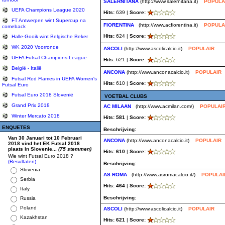
SALERNITANA
(http://www.salernitana.it)
POPULA
UEFA Champions League 2020
Hits:
639 |
Score:
FT Antwerpen wint Supercup na
FIORENTINA
(http://www.acfiorentina.it)
POPULA
comeback
Hits:
624 |
Score:
Halle-Gooik wint Belgische Beker
WK 2020 Voorronde
ASCOLI
(http://www.ascolicalcio.it)
POPULAIR
UEFA Futsal Champions League
Hits:
621 |
Score:
België - Italië
ANCONA
(http://www.anconacalcio.it)
POPULAIR
Futsal Red Flames in UEFA Women's
Hits:
610 |
Score:
Futsal Euro
Futsal Euro 2018 Slovenië
VOETBAL CLUBS
Grand Prix 2018
AC MILAAN
(http://www.acmilan.com/)
POPULAI
Winter Mercato 2018
Hits: 581
|
Score:
ENQUETES
Beschrijving:
Van 30 Januari tot 10 Februari
ANCONA
(http://www.anconacalcio.it)
POPULAIR
2018 vind het EK Futsal 2018
plaats in Slovenie...
(75 stemmen)
Hits: 610
|
Score:
Wie wint Futsal Euro 2018 ?
(Resultaten)
Beschrijving:
Slovenia
AS ROMA
(http://www.asromacalcio.it/)
POPULAI
Serbia
Hits: 464
|
Score:
Italy
Beschrijving:
Russia
Poland
ASCOLI
(http://www.ascolicalcio.it)
POPULAIR
Kazakhstan
Hits: 621
|
Score: