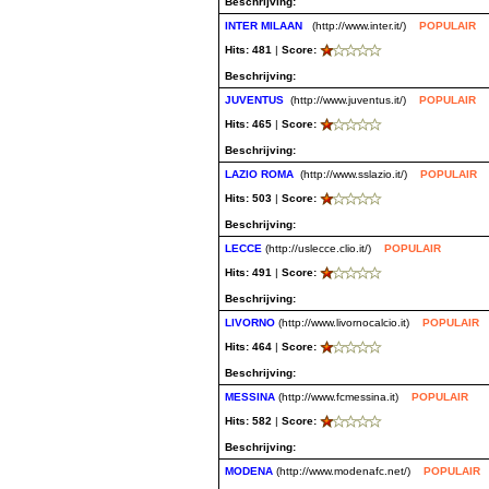
Beschrijving:
INTER MILAAN
(http://www.inter.it/)
POPULAIR
Hits: 481
|
Score:
Beschrijving:
JUVENTUS
(http://www.juventus.it/)
POPULAIR
Hits: 465
|
Score:
Beschrijving:
LAZIO ROMA
(http://www.sslazio.it/)
POPULAIR
Hits: 503
|
Score:
Beschrijving:
LECCE
(http://uslecce.clio.it/)
POPULAIR
Hits: 491
|
Score:
Beschrijving:
LIVORNO
(http://www.livornocalcio.it)
POPULAIR
Hits: 464
|
Score:
Beschrijving:
MESSINA
(http://www.fcmessina.it)
POPULAIR
Hits: 582
|
Score:
Beschrijving:
MODENA
(http://www.modenafc.net/)
POPULAIR