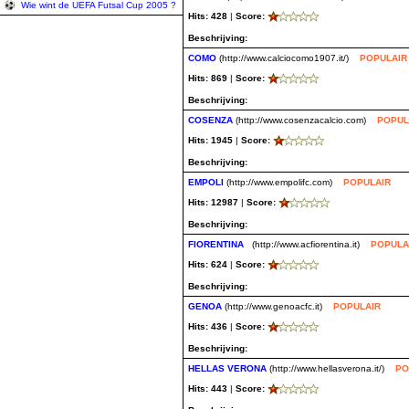
Wie wint de UEFA Futsal Cup 2005 ?
Hits: 428
|
Score:
Beschrijving:
COMO
(http://www.calciocomo1907.it/)
POPULAIR
Hits: 869
|
Score:
Beschrijving:
COSENZA
(http://www.cosenzacalcio.com)
POPUL
Hits: 1945
|
Score:
Beschrijving:
EMPOLI
(http://www.empolifc.com)
POPULAIR
Hits: 12987
|
Score:
Beschrijving:
FIORENTINA
(http://www.acfiorentina.it)
POPULA
Hits: 624
|
Score:
Beschrijving:
GENOA
(http://www.genoacfc.it)
POPULAIR
Hits: 436
|
Score:
Beschrijving:
HELLAS VERONA
(http://www.hellasverona.it/)
PO
Hits: 443
|
Score: