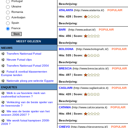
Portugal
Beschrijving:
Ukraine
ATALANTA
(http://www.atalanta.it/)
POPULAIR
Romania
Hits: 428
|
Score:
Azerbaijan
Spain
Beschrijving:
France
BARI
(http://www.asbari.it/)
POPULAIR
Hits: 456
|
Score:
MEEST GELEZEN
Beschrijving:
NIEUWS
BOLOGNA
(http://www.bolognafc.it/)
POPULAIR
Transfers Nationaal Futsal
Hits: 535
|
Score:
Nieuwe Futsal clips
Beschrijving:
Transfers Nationaal Futsal 2004
BRESCIA
(http://www.bresciacalcio.it/)
POPULAIR
Futsal & voetbal klassementen
Hits: 497
|
Score:
Europse landen
Nationale ploeg pre-selectie Egypte
Beschrijving:
ENQUETES
CAGLIARI
(http://www.cagliaricalcio.it)
POPULAIR
Welk is uw favoriete merk van
Hits: 420
|
Score:
zaalvoetbal schoenen ?
Beschrijving:
Verkiezing van de beste speler van
de heenronde ?
CATANIA
(http://www.calciocatania.it)
POPULAIR
Wie was de beste speler van het
Hits: 494
|
Score:
seizoen 2006-2007 ?
Beschrijving:
Wie wordt futsal kampioen 2008-
2009 ?
CHIEVO
(http://www.chievoverona.it/)
POPULAIR