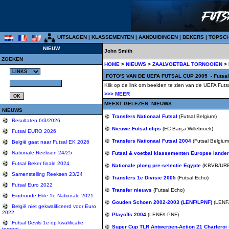
UITSLAGEN
|
KLASSEMENTEN
|
AANDUIDINGEN
|
BEKERS
|
TOPSC
NIEUW
John Smith
ZOEKEN
HOME
>
NIEUWS
>
ZAALVOETBAL TORNOOIEN
>
FOTO'S VAN DE UEFA FUTSAL CUP 2005
- Futsa
Klik op de link om beelden te zien van de UEFA Futs
>>> MEER
MEEST GELEZEN NIEUWS
NIEUWS
Transfers Nationaal Futsal
(Futsal Belgium)
Resultaten 6/3/2026
Nieuwe Futsal clips
(FC Barça Willebroek)
Futsal EURO 2026
Transfers Nationaal Futsal 2004
(Futsal Belgium
België gaat naar Futsal EK 2026
Nationale Reeksen 24/25
Futsal & voetbal klassementen Europse lande
Futsal Beker finale 2024
Nationale ploeg pre-selectie Egypte
(KBVB/UR
Samenstelling Reeksen 23/24
Transfers 1e Divisie 2005
(Futsal Echo)
Futsal Euro 2022
Transfer nieuws
(Futsal Echo)
Eindronde Elite 1e Nationale 2021
Gouden Schoen 2002-2003 (LENF/LPNF)
(LENF
België niet gekwalificeerd voor Euro
2022
Playoffs 2004
(LENF/LPNF)
Futsal Devils 1e op kwalificatie
Super Cup TLR Antwerpen-Action 21 Charleroi
tornooi