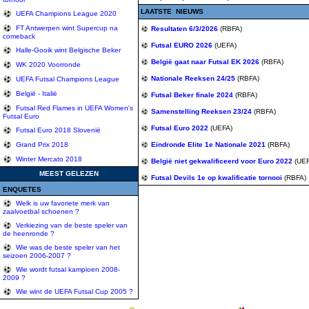
LAATSTE NIEUWS
UEFA Champions League 2020
FT Antwerpen wint Supercup na
Resultaten 6/3/2026
(RBFA)
comeback
Futsal EURO 2026
(UEFA)
Halle-Gooik wint Belgische Beker
België gaat naar Futsal EK 2026
(RBFA)
WK 2020 Voorronde
Nationale Reeksen 24/25
(RBFA)
UEFA Futsal Champions League
België - Italië
Futsal Beker finale 2024
(RBFA)
Futsal Red Flames in UEFA Women's
Samenstelling Reeksen 23/24
(RBFA)
Futsal Euro
Futsal Euro 2022
(UEFA)
Futsal Euro 2018 Slovenië
Eindronde Elite 1e Nationale 2021
(RBFA)
Grand Prix 2018
Winter Mercato 2018
België niet gekwalificeerd voor Euro 2022
(UE
MEEST GELEZEN
Futsal Devils 1e op kwalificatie tornooi
(RBFA)
ENQUETES
Welk is uw favoriete merk van
zaalvoetbal schoenen ?
Verkiezing van de beste speler van
de heenronde ?
Wie was de beste speler van het
seizoen 2006-2007 ?
Wie wordt futsal kampioen 2008-
2009 ?
Wie wint de UEFA Futsal Cup 2005 ?