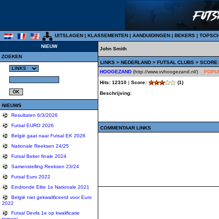
UITSLAGEN
|
KLASSEMENTEN
|
AANDUIDINGEN
|
BEKERS
|
TOPSC
NIEUW
John Smith
ZOEKEN
LINKS
>
NEDERLAND
>
FUTSAL CLUBS
> SCORE:
HOOGEZAND
(http://www.vvhoogezand.nl/)
POPU
Hits: 12310
|
Score:
(1)
Beschrijving:
NIEUWS
Resultaten 6/3/2026
Futsal EURO 2026
COMMENTAAR LINKS
België gaat naar Futsal EK 2026
Nationale Reeksen 24/25
Futsal Beker finale 2024
Samenstelling Reeksen 23/24
Futsal Euro 2022
Eindronde Elite 1e Nationale 2021
België niet gekwalificeerd voor Euro
2022
Futsal Devils 1e op kwalificatie
tornooi