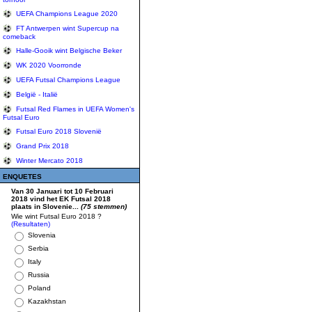
UEFA Champions League 2020
FT Antwerpen wint Supercup na
comeback
Halle-Gooik wint Belgische Beker
WK 2020 Voorronde
UEFA Futsal Champions League
België - Italië
Futsal Red Flames in UEFA Women's
Futsal Euro
Futsal Euro 2018 Slovenië
Grand Prix 2018
Winter Mercato 2018
ENQUETES
Van 30 Januari tot 10 Februari
2018 vind het EK Futsal 2018
plaats in Slovenie...
(75 stemmen)
Wie wint Futsal Euro 2018 ?
(Resultaten)
Slovenia
Serbia
Italy
Russia
Poland
Kazakhstan