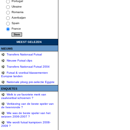
Portugal
Ukraine
Romania
Azerbaijan
Spain
France
MEEST GELEZEN
NIEUWS
Transfers Nationaal Futsal
Nieuwe Futsal clips
Transfers Nationaal Futsal 2004
Futsal & voetbal klassementen
Europse landen
Nationale ploeg pre-selectie Egypte
ENQUETES
Welk is uw favoriete merk van
zaalvoetbal schoenen ?
Verkiezing van de beste speler van
de heenronde ?
Wie was de beste speler van het
seizoen 2006-2007 ?
Wie wordt futsal kampioen 2008-
2009 ?