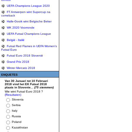
UEFA Champions League 2020
FT Antwerpen wint Supercup na
comeback
Halle-Gooik wint Belgische Beker
WK 2020 Voorronde
UEFA Futsal Champions League
België - Italië
Futsal Red Flames in UEFA Women's
Futsal Euro
Futsal Euro 2018 Slovenië
Grand Prix 2018
Winter Mercato 2018
ENQUETES
Van 30 Januari tot 10 Februari
2018 vind het EK Futsal 2018
plaats in Slovenie...
(75 stemmen)
Wie wint Futsal Euro 2018 ?
(Resultaten)
Slovenia
Serbia
Italy
Russia
Poland
Kazakhstan