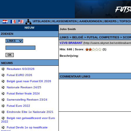
UITSLAGEN
|
KLASSEMENTEN
|
AANDUIDINGEN
|
BEKERS
|
TOPSC
NIEUW
John Smith
ZOEKEN
LINKS
>
BELGIË
>
FUTSAL COMPETITIES
> SCOR
VZVB BRABANT
(http://users.skynet.be/vzvbbrabant
Hits: 646
|
Score:
(1)
Beschrijving:
NIEUWS
Resultaten 6/3/2026
Futsal EURO 2026
COMMENTAAR LINKS
België gaat naar Futsal EK 2026
Nationale Reeksen 24/25
Futsal Beker finale 2024
Samenstelling Reeksen 23/24
Futsal Euro 2022
Eindronde Elite 1e Nationale 2021
België niet gekwalificeerd voor Euro
2022
Futsal Devils 1e op kwalificatie
tornooi