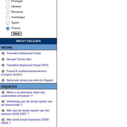
Portugal
Ukraine
Romania
Azerbaijan
Spain
France
MEEST GELEZEN
NIEUWS
Transfers Nationaal Futsal
Nieuwe Futsal clips
Transfers Nationaal Futsal 2004
Futsal & voetbal klassementen
Europse landen
Nationale ploeg pre-selectie Egypte
ENQUETES
Welk is uw favoriete merk van
zaalvoetbal schoenen ?
Verkiezing van de beste speler van
de heenronde ?
Wie was de beste speler van het
seizoen 2006-2007 ?
Wie wordt futsal kampioen 2008-
2009 ?