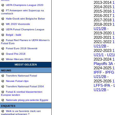
2013-2014
1
UEFA Champions League 2020
2014-2015
1
2015-2016
1
FT Antwerpen wint Supercup na
comeback
2016-2017
1
Halle-Gooik wint Belgische Beker
2017-2018
1
2018-2019
1
WK 2020 Voorronde
U21/2B
-
UEFA Futsal Champions League
2019-2020
1
België - Italië
2020-2021
1
Futsal Red Flames in UEFA Women's
2021-2022
1
Futsal Euro
U21/2B
-
Futsal Euro 2018 Slovenië
2022-2023
1
Grand Prix 2018
U21/1
-
U21
2023-2024
1
Winter Mercato 2018
Playoffs 3A
MEEST GELEZEN
2024-2025
1
NIEUWS
IPFF
-
IPFG
Transfers Nationaal Futsal
U21/2B
-
2025-2026
1
Nieuwe Futsal clips
LFFS-IPA
-
Transfers Nationaal Futsal 2004
U21/2B
-
Futsal & voetbal klassementen
Europse landen
Nationale ploeg pre-selectie Egypte
ENQUETES
Welk is uw favoriete merk van
zaalvoetbal schoenen ?