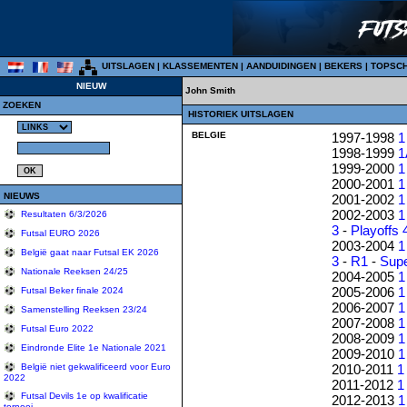
UITSLAGEN
|
KLASSEMENTEN
|
AANDUIDINGEN
|
BEKERS
|
TOPSC
NIEUW
John Smith
ZOEKEN
HISTORIEK UITSLAGEN
BELGIE
1997-1998
1
1998-1999
1
1999-2000
1
2000-2001
1
NIEUWS
2001-2002
1
2002-2003
1
Resultaten 6/3/2026
3
-
Playoffs 
Futsal EURO 2026
2003-2004
1
België gaat naar Futsal EK 2026
3
-
R1
-
Sup
Nationale Reeksen 24/25
2004-2005
1
2005-2006
1
Futsal Beker finale 2024
2006-2007
1
Samenstelling Reeksen 23/24
2007-2008
1
Futsal Euro 2022
2008-2009
1
Eindronde Elite 1e Nationale 2021
2009-2010
1
2010-2011
1
België niet gekwalificeerd voor Euro
2022
2011-2012
1
Futsal Devils 1e op kwalificatie
2012-2013
1
tornooi